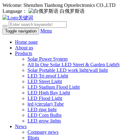
Welcome: Shenzhen Tianhong Optoelectronics CO.,LTD
Language：
白俄罗斯语
Menu
Toggle navigation
Home page
About us
Products
Solar Power System
All In One Solar LED Street & Garden LightS
Solar Portable LED work light/wall light
LED Tri proof Light
LED Street Light
LED Stadium Flood Light
LED High Bay Light
LED Flood Light
led (circular) Tube
LED ring light
LED Corn Bulbs
LED grow lights
News
Company news
Blogs