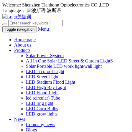
Welcome: Shenzhen Tianhong Optoelectronics CO.,LTD
Language：
波斯语
Menu
Toggle navigation
Home page
About us
Products
Solar Power System
All In One Solar LED Street & Garden LightS
Solar Portable LED work light/wall light
LED Tri proof Light
LED Street Light
LED Stadium Flood Light
LED High Bay Light
LED Flood Light
led (circular) Tube
LED ring light
LED Corn Bulbs
LED grow lights
News
Company news
Blogs