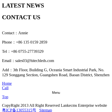
LATEST NEWS
CONTACT US
Contact：Annie
Phone：+86 135 0159 2859
Tel：+86 0755-27739329
Email：sales03@hitechleds.com
Add：3th Floor, Building G, Oceania Smart Industrial Park, No.
129 Songgang Section, Guangshen Road, Baoan District, Shenzhen
Home
Call
Menu
Top
CopyRight 2013 All Right Reserved Lankecms Enterprise website
粤ICP备13055315号
Sitemap