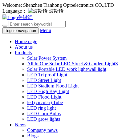
Welcome: Shenzhen Tianhong Optoelectronics CO.,LTD
Language：
波斯语
Menu
Toggle navigation
Home page
About us
Products
Solar Power System
All In One Solar LED Street & Garden LightS
Solar Portable LED work light/wall light
LED Tri proof Light
LED Street Light
LED Stadium Flood Light
LED High Bay Light
LED Flood Light
led (circular) Tube
LED ring light
LED Corn Bulbs
LED grow lights
News
Company news
Blogs