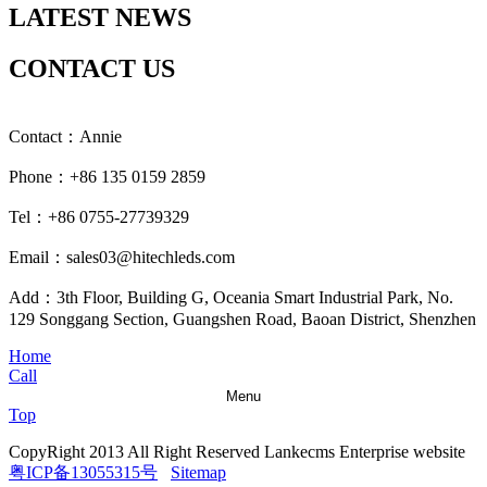
LATEST NEWS
CONTACT US
Contact：Annie
Phone：+86 135 0159 2859
Tel：+86 0755-27739329
Email：sales03@hitechleds.com
Add：3th Floor, Building G, Oceania Smart Industrial Park, No.
129 Songgang Section, Guangshen Road, Baoan District, Shenzhen
Home
Call
Menu
Top
CopyRight 2013 All Right Reserved Lankecms Enterprise website
粤ICP备13055315号
Sitemap