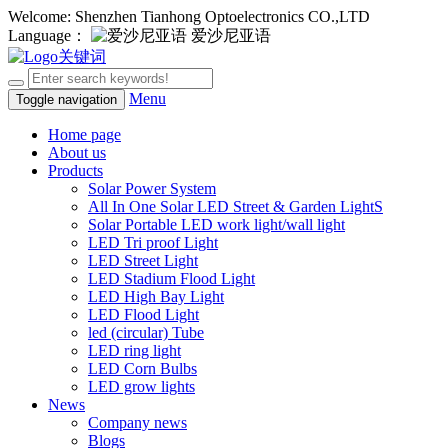
Welcome: Shenzhen Tianhong Optoelectronics CO.,LTD
Language：
爱沙尼亚语
Menu
Toggle navigation
Home page
About us
Products
Solar Power System
All In One Solar LED Street & Garden LightS
Solar Portable LED work light/wall light
LED Tri proof Light
LED Street Light
LED Stadium Flood Light
LED High Bay Light
LED Flood Light
led (circular) Tube
LED ring light
LED Corn Bulbs
LED grow lights
News
Company news
Blogs