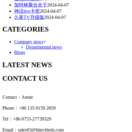
加特林聚合盒子
2024-04-07
神话live卡密
2024-04-07
久夜TV升级版
2024-04-07
CATEGORIES
Company news
+
Departmental news
Blogs
LATEST NEWS
CONTACT US
Contact：Annie
Phone：+86 135 0159 2859
Tel：+86 0755-27739329
Email：sales03@hitechleds.com