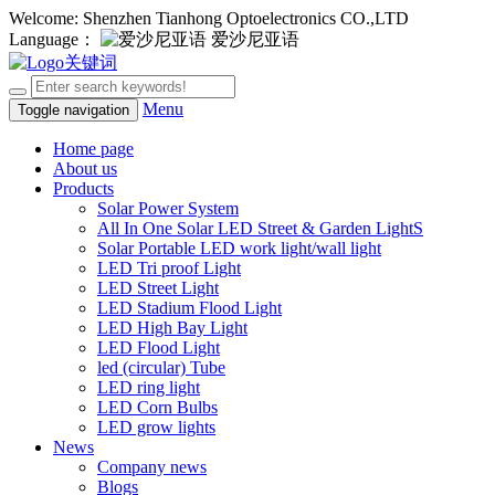
Welcome: Shenzhen Tianhong Optoelectronics CO.,LTD
Language：
爱沙尼亚语
Menu
Toggle navigation
Home page
About us
Products
Solar Power System
All In One Solar LED Street & Garden LightS
Solar Portable LED work light/wall light
LED Tri proof Light
LED Street Light
LED Stadium Flood Light
LED High Bay Light
LED Flood Light
led (circular) Tube
LED ring light
LED Corn Bulbs
LED grow lights
News
Company news
Blogs