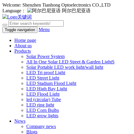
Welcome: Shenzhen Tianhong Optoelectronics CO.,LTD
Language：
阿尔巴尼亚语
Menu
Toggle navigation
Home page
About us
Products
Solar Power System
All In One Solar LED Street & Garden LightS
Solar Portable LED work light/wall light
LED Tri proof Light
LED Street Light
LED Stadium Flood Light
LED High Bay Light
LED Flood Light
led (circular) Tube
LED ring light
LED Corn Bulbs
LED grow lights
News
Company news
Blogs